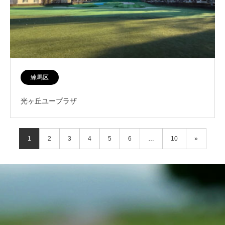
練馬区
光ヶ丘ユープラザ
1
2
3
4
5
6
…
10
»