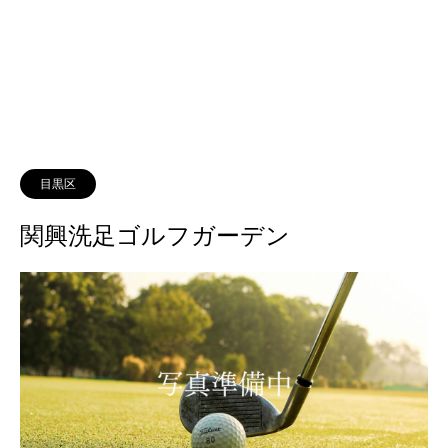
目黒区
関興洗足ゴルフガーデン