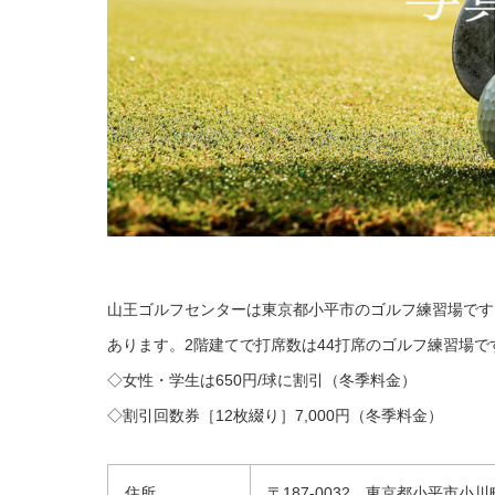
山王ゴルフセンターは東京都小平市のゴルフ練習場です
あります。2階建てで打席数は44打席のゴルフ練習場で
◇女性・学生は650円/球に割引（冬季料金）
◇割引回数券［12枚綴り］7,000円（冬季料金）
住所
〒187-0032 東京都小平市小川町