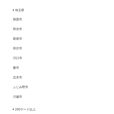
埼玉県
朝霞市
和光市
新座市
所沢市
川口市
蕨市
志木市
ふじみ野市
川越市
200ヤード以上