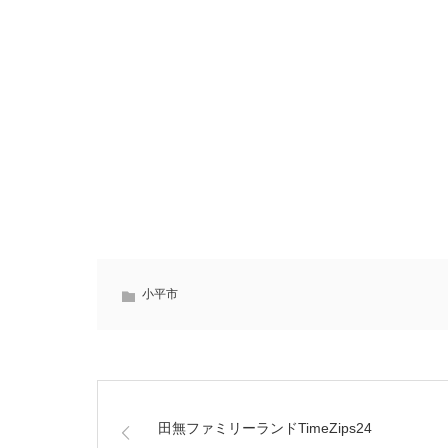
小平市
田無ファミリーランドTimeZips24