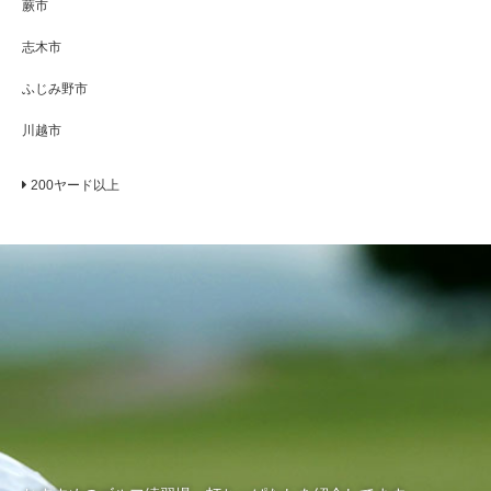
蕨市
志木市
ふじみ野市
川越市
200ヤード以上