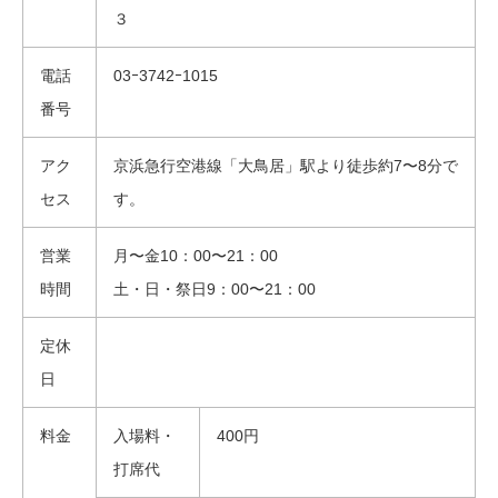
３
電話
03ｰ3742ｰ1015
番号
アク
京浜急行空港線「大鳥居」駅より徒歩約7〜8分で
セス
す。
営業
月〜金10：00〜21：00
時間
土・日・祭日9：00〜21：00
定休
日
料金
入場料・
400円
打席代