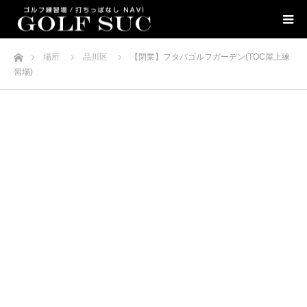
ホーム
場所
品川区
【閉業】フタバゴルフガーデン(TOC屋上練
習場)