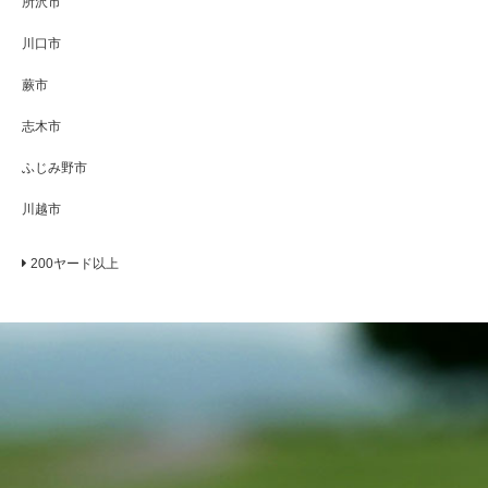
所沢市
川口市
蕨市
志木市
ふじみ野市
川越市
200ヤード以上